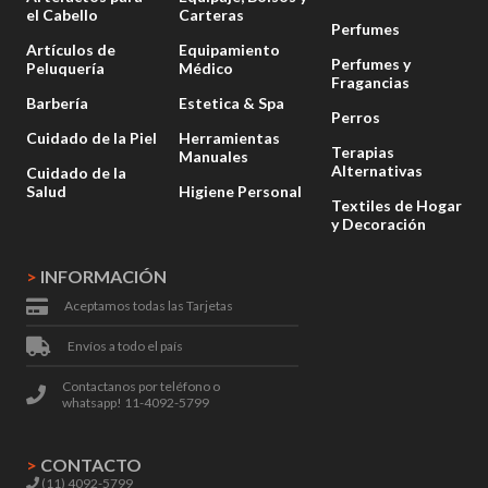
el Cabello
Carteras
Perfumes
Artículos de
Equipamiento
Perfumes y
Peluquería
Médico
Fragancias
Barbería
Estetica & Spa
Perros
Cuidado de la Piel
Herramientas
Terapias
Manuales
Alternativas
Cuidado de la
Salud
Higiene Personal
Textiles de Hogar
y Decoración
>
INFORMACIÓN
Aceptamos todas las Tarjetas
Envíos a todo el país
Contactanos por teléfono o
whatsapp! 11-4092-5799
>
CONTACTO
(11) 4092-5799