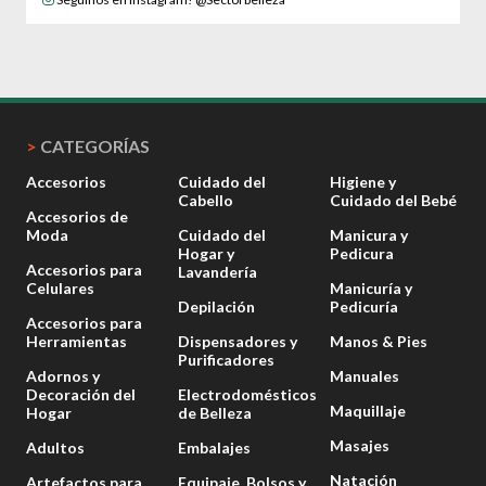
>
CATEGORÍAS
Accesorios
Cuidado del
Higiene y
Cabello
Cuidado del Bebé
Accesorios de
Moda
Cuidado del
Manicura y
Hogar y
Pedicura
Accesorios para
Lavandería
Celulares
Manicuría y
Depilación
Pedicuría
Accesorios para
Herramientas
Dispensadores y
Manos & Pies
Purificadores
Adornos y
Manuales
Decoración del
Electrodomésticos
Maquillaje
Hogar
de Belleza
Masajes
Adultos
Embalajes
Natación
Artefactos para
Equipaje, Bolsos y