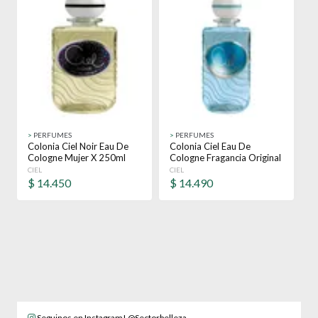
>
PERFUMES
>
PERFUMES
Colonia Ciel Noir Eau De
Colonia Ciel Eau De
Cologne Mujer X 250ml
Cologne Fragancia Original
Fragancia
X 250 Ml
CIEL
CIEL
$
14.450
$
14.490
Seguinos en Instagram! @Sectorbelleza