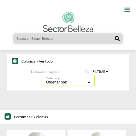
Colonias
>
Ver todo
FILTRAR
Ordenar por:
Perfumes
>
Colonias