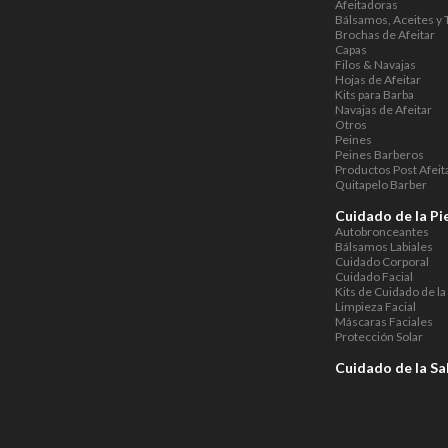
Afeitadoras
Bálsamos, Aceites y 
Brochas de Afeitar
Capas
Filos & Navajas
Hojas de Afeitar
Kits para Barba
Navajas de Afeitar
Otros
Peines
Peines Barberos
Productos Post Afeit
Quitapelo Barber
Cuidado de la Pi
Autobronceantes
Bálsamos Labiales
Cuidado Corporal
Cuidado Facial
Kits de Cuidado de la 
Limpieza Facial
Máscaras Faciales
Protección Solar
Cuidado de la Sa