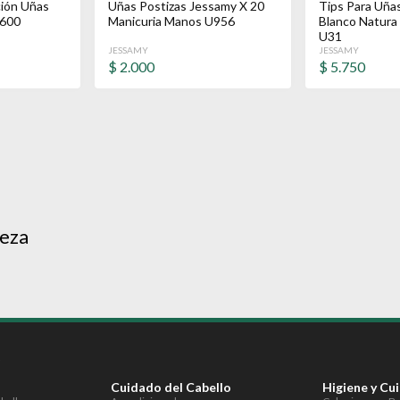
ción Uñas
Uñas Postizas Jessamy X 20
Tips Para Uñas
 600
Manicuria Manos U956
Blanco Natura
U31
JESSAMY
JESSAMY
$
2.000
$
5.750
leza
S
Cuidado del Cabello
Higiene y Cu