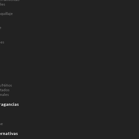
les
quillaje
e
nes
s/Niños
rtados
nales
ragancias
ne
ernativas