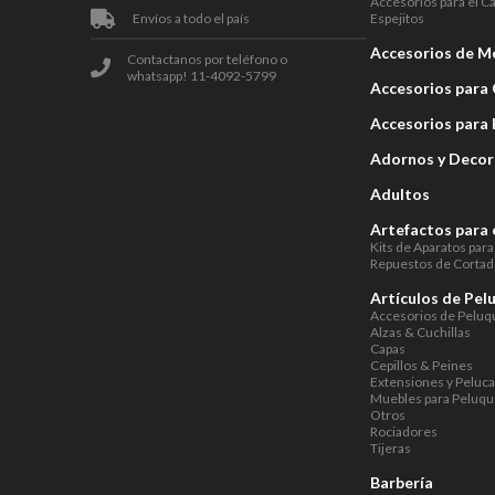
Accesorios para el C
Envíos a todo el país
Espejitos
Accesorios de 
Contactanos por teléfono o
whatsapp! 11-4092-5799
Accesorios para 
Accesorios para
Adornos y Decor
Adultos
Artefactos para 
Kits de Aparatos para
Repuestos de Cortad
Artículos de Pel
Accesorios de Peluq
Alzas & Cuchillas
Capas
Cepillos & Peines
Extensiones y Peluc
Muebles para Peluqu
Otros
Rociadores
Tijeras
Barbería