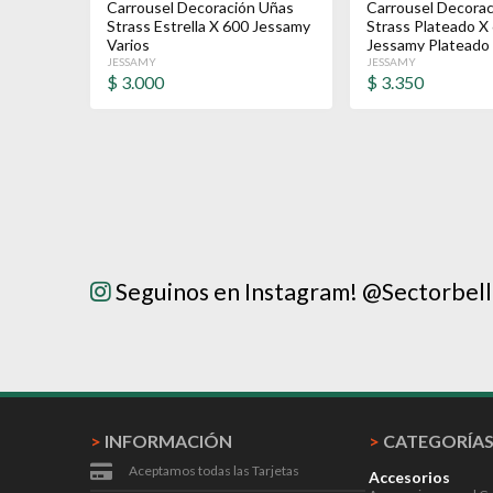
Carrousel Decoración Uñas
Carrousel Decora
Strass Estrella X 600 Jessamy
Strass Plateado X
Varios
Jessamy Plateado
JESSAMY
JESSAMY
$
3.000
$
3.350
Seguinos en Instagram! @Sectorbel
>
INFORMACIÓN
>
CATEGORÍA
Aceptamos todas las Tarjetas
Accesorios