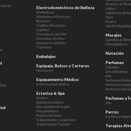
Brochas & Pince
Tónicos
Electrodomésticos de Belleza
Labios
Afeitadoras
Maletines de Ma
Afeitadoras Eléctricas
Ojos
Bucleras
Rostro
Cepillos Alisadores
Set de Maquillaj
Combos
Cortadoras de Pelo
Masajes
Planchitas de Pelo
Camillas & Sillo
Secadores de Pelo
Masajeadores
Trimmers
ar
Natación
Embalajes
Perfumes
el
Equipaje, Bolsos y Carteras
Colonias
Neceseres
Desodorantes
Kits
Equipamiento Médico
Perfumes Bebe
Instrumental Médico
Perfumes Impo
Piel
Perfumes Nacio
Estetica & Spa
Aceites
Perfumes y F
Autobronceantes
Kits
Kits cuidado de la piel
lud
Masajeadores
Perros
Proteccion Solar
Estética e Higie
Tratamientos Corporales
Tratamientos Faciales
Terapias Alt