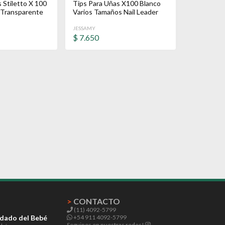
 Stiletto X 100
Tips Para Uñas X100 Blanco
 Transparente
Varios Tamaños Nail Leader
JESSAMY
$
7.650
>
CONTACTO
(11) 4092-5799
idado del Bebé
+54 911 4092-5799
Seguinos en nuestras redes!