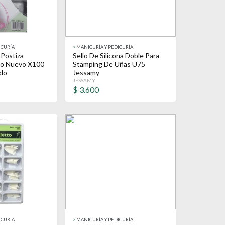
ICURÍA
>
MANICURÍA Y PEDICURÍA
 Postiza
Sello De Silicona Doble Para
lo Nuevo X100
Stamping De Uñas U75
ado
Jessamy
JESSAMY
$
3.600
ICURÍA
>
MANICURÍA Y PEDICURÍA