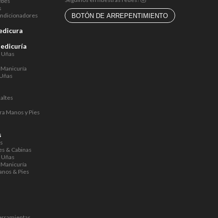
ebés
s
ndicionadores
BOTÓN DE ARREPENTIMIENTO
edicura
Pedicuría
a Uñas
 Manicuría
 Uñas
altes
ra Manos y Pies
s
s
os
s & Cabinas
a Uñas
 Manicuría
anos & Pies
s
erramientas