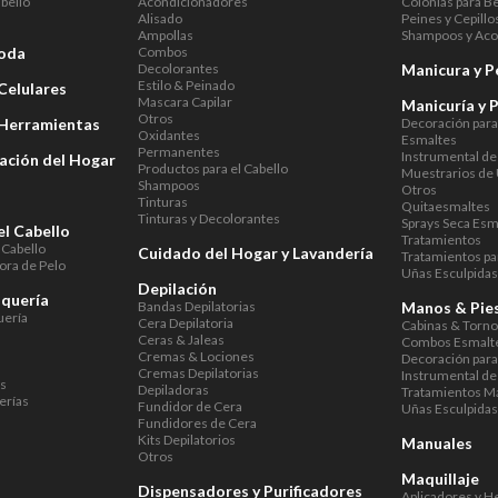
abello
Acondicionadores
Colonias para B
Alisado
Peines y Cepillo
Ampollas
Shampoos y Aco
Moda
Combos
Decolorantes
Manicura y P
Estilo & Peinado
Celulares
Mascara Capilar
Manicuría y 
Otros
 Herramientas
Decoración par
Oxidantes
Esmaltes
Permanentes
Instrumental de
ación del Hogar
Productos para el Cabello
Muestrarios de
Shampoos
Otros
Tinturas
Quitaesmaltes
Tinturas y Decolorantes
Sprays Seca Esm
el Cabello
Tratamientos
 Cabello
Cuidado del Hogar y Lavandería
Tratamientos pa
ora de Pelo
Uñas Esculpida
Depilación
uquería
Bandas Depilatorias
Manos & Pie
uería
Cera Depilatoria
Cabinas & Torn
Ceras & Jaleas
Combos Esmalte
Cremas & Lociones
Decoración par
Cremas Depilatorias
Instrumental de
as
Depiladoras
Tratamientos M
erías
Fundidor de Cera
Uñas Esculpida
Fundidores de Cera
Kits Depilatorios
Manuales
Otros
Maquillaje
Dispensadores y Purificadores
Aplicadores y H