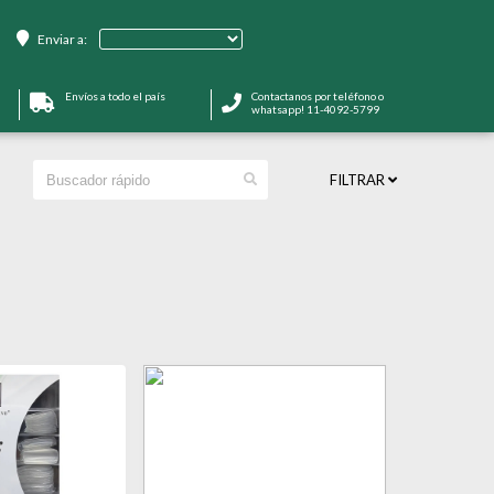
Enviar a:
Envíos a todo el país
Contactanos por teléfono o
whatsapp! 11-4092-5799
FILTRAR