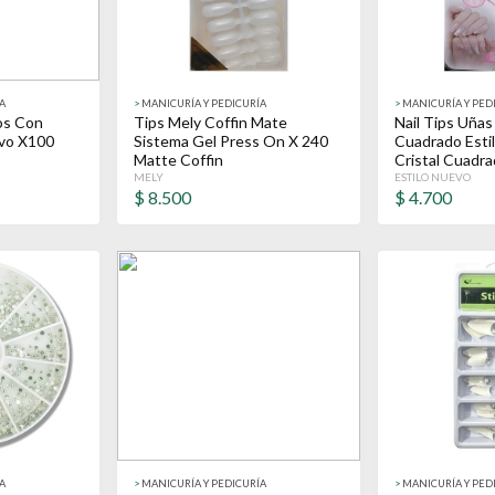
A
>
MANICURÍA Y PEDICURÍA
>
MANICURÍA Y PED
os Con
Tips Mely Coffin Mate
Nail Tips Uñas
evo X100
Sistema Gel Press On X 240
Cuadrado Esti
Matte Coffin
Cristal Cuadr
MELY
ESTILO NUEVO
$
8.500
$
4.700
A
>
MANICURÍA Y PEDICURÍA
>
MANICURÍA Y PED