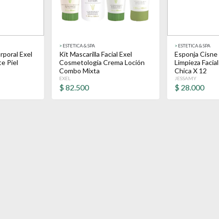
>
ESTETICA & SPA
>
ESTETICA & SPA
rporal Exel
Kit Mascarilla Facial Exel
Esponja Cisne
e Piel
Cosmetología Crema Loción
Limpieza Facial
Combo Mixta
Chica X 12
EXEL
JESSAMY
$
82.500
$
28.000