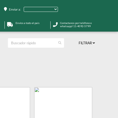
Enviar a:
Envíos a todo el país
Contactanos por teléfono o
whatsapp! 11-4092-5799
FILTRAR