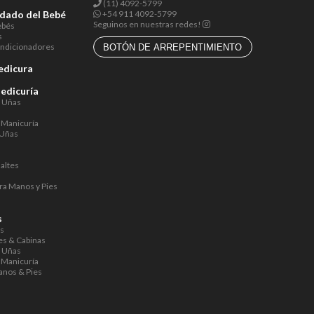
(11) 4092-5799
idado del Bebé
+54 911 4092-5799
Seguinos en nuestras redes!
ebés
s
ndicionadores
BOTÓN DE ARREPENTIMIENTO
edicura
Pedicuría
a Uñas
 Manicuría
 Uñas
altes
ra Manos y Pies
s
s
os
s & Cabinas
a Uñas
 Manicuría
anos & Pies
s