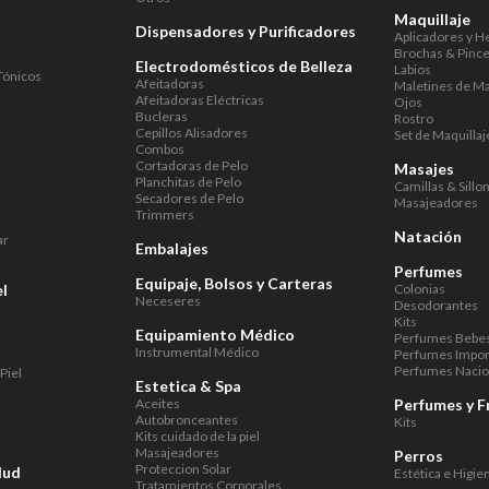
Maquillaje
Dispensadores y Purificadores
Aplicadores y H
Brochas & Pince
Electrodomésticos de Belleza
Labios
Tónicos
Afeitadoras
Maletines de Ma
Afeitadoras Eléctricas
Ojos
Bucleras
Rostro
Cepillos Alisadores
Set de Maquillaj
Combos
Cortadoras de Pelo
Masajes
Planchitas de Pelo
Camillas & Sillo
Secadores de Pelo
Masajeadores
Trimmers
Natación
ar
Embalajes
Perfumes
Equipaje, Bolsos y Carteras
el
Colonias
Neceseres
Desodorantes
Kits
Equipamiento Médico
Perfumes Bebe
Instrumental Médico
Perfumes Impo
Perfumes Nacio
Piel
Estetica & Spa
Aceites
Perfumes y F
Autobronceantes
Kits
Kits cuidado de la piel
Masajeadores
Perros
Proteccion Solar
lud
Estética e Higie
Tratamientos Corporales