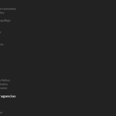
erramientas
les
quillaje
e
nes
s/Niños
rtados
nales
ragancias
ne