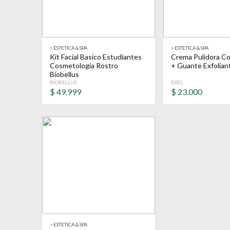
>
ESTETICA & SPA
>
ESTETICA & SPA
Kit Facial Basico Estudiantes
Crema Pulidora Co
Cosmetología Rostro
+ Guante Exfoliant
Biobellus
BIOBELLUS
EXEL
$
49.999
$
23.000
>
ESTETICA & SPA