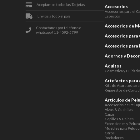
Aceptamos todas las Tarjetas
Accesorios
Accesorios para el C
Envíos a todo el país
Espejitos
Accesorios de 
Contactanos por teléfono o
whatsapp! 11-4092-5799
Accesorios para 
Accesorios para
Adornos y Decor
Adultos
Cosmética y Cuidado
Artefactos para 
Kits de Aparatos para
Repuestos de Cortad
Artículos de Pel
Accesorios de Peluq
Alzas & Cuchillas
Capas
Cepillos & Peines
Extensiones y Peluc
Muebles para Peluqu
Otros
Rociadores