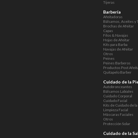
Tijeras
Barbería
Afeitadoras
Bálsamos, Aceites y 
Brochas de Afeitar
Capas
Filos & Navajas
Hojas de Afeitar
Kits para Barba
Navajas de Afeitar
Otros
Peines
Peines Barberos
Productos Post Afeit
Quitapelo Barber
Cuidado de la Pi
Autobronceantes
Bálsamos Labiales
Cuidado Corporal
Cuidado Facial
Kits de Cuidado de la 
Limpieza Facial
Máscaras Faciales
Otros
Protección Solar
Cuidado de la Sa