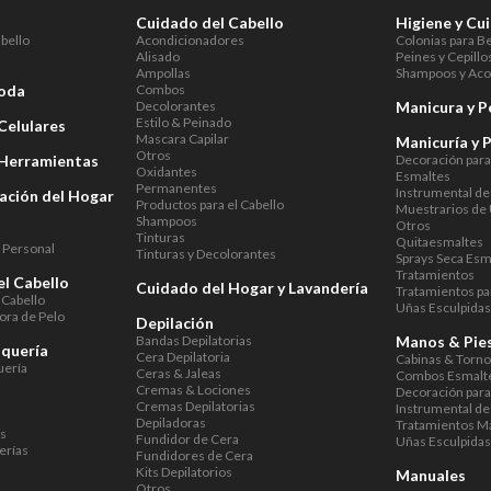
Cuidado del Cabello
Higiene y Cu
abello
Acondicionadores
Colonias para B
Alisado
Peines y Cepillo
Ampollas
Shampoos y Aco
Moda
Combos
Decolorantes
Manicura y P
Estilo & Peinado
Celulares
Mascara Capilar
Manicuría y 
Otros
 Herramientas
Decoración par
Oxidantes
Esmaltes
Permanentes
Instrumental de
ación del Hogar
Productos para el Cabello
Muestrarios de
Shampoos
Otros
Tinturas
Quitaesmaltes
 Personal
Tinturas y Decolorantes
Sprays Seca Esm
Tratamientos
el Cabello
Cuidado del Hogar y Lavandería
Tratamientos pa
 Cabello
Uñas Esculpida
ora de Pelo
Depilación
Bandas Depilatorias
Manos & Pie
uquería
Cera Depilatoria
Cabinas & Torn
uería
Ceras & Jaleas
Combos Esmalte
Cremas & Lociones
Decoración par
Cremas Depilatorias
Instrumental de
Depiladoras
Tratamientos M
as
Fundidor de Cera
Uñas Esculpida
erías
Fundidores de Cera
Kits Depilatorios
Manuales
Otros