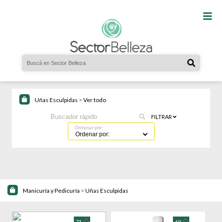
Uñas Esculpidas
>
Ver todo
FILTRAR
Ordenar por:
Manicuría y Pedicuría
>
Uñas Esculpidas
71
69