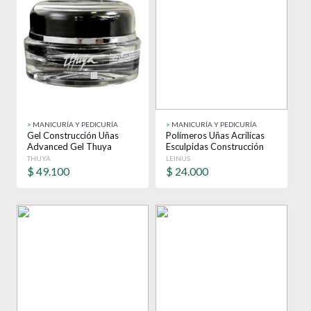
>
MANICURÍA Y PEDICURÍA
>
MANICURÍA Y PEDICURÍA
Gel Construcción Uñas
Polímeros Uñas Acrílicas
Advanced Gel Thuya
Esculpidas Construcción
Manicuría
Uñas X 4
THUYA
LEINUS
$
49.100
$
24.000