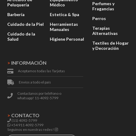
Perfumes y
Peluquería
Médico
Fragancias
Barbería
Estetica & Spa
Perros
Cuidado de la Piel
Herramientas
Terapias
Manuales
Alternativas
Cuidado de la
Salud
Higiene Personal
Textiles de Hogar
y Decoración
>
INFORMACIÓN
Aceptamos todas las Tarjetas
Envíos a todo el país
Contactanos por teléfono o
whatsapp! 11-4092-5799
>
CONTACTO
(11) 4092-5799
+54 911 4092-5799
Seguinos en nuestras redes!