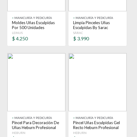
>
MANICURÍA Y PEDICURÍA
>
MANICURÍA Y PEDICURÍA
Moldes Uñas Esculpidas
Limpia Pinceles Uñas
Por 500 Unidades
Esculpidas By Sarac
Profesional 30 Ml
LEINUS
SÁRAC
$
4.250
$
3.990
>
MANICURÍA Y PEDICURÍA
>
MANICURÍA Y PEDICURÍA
Pincel Para Decoración De
Pincel Uñas Esculpidas Gel
Uñas Heburn Profesional
Recto Heburn Profesional
Cod 464
Cod 423
HEBURN
HEBURN