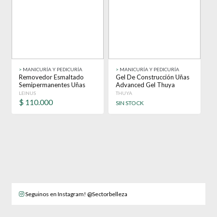
>
MANICURÍA Y PEDICURÍA
>
MANICURÍA Y PEDICURÍA
Removedor Esmaltado
Gel De Construcción Uñas
Semipermanentes Uñas
Advanced Gel Thuya
Leinus 480 Ml X12
Manicuría
LEINUS
THUYA
$
110.000
SIN STOCK
Seguinos en Instagram! @Sectorbelleza