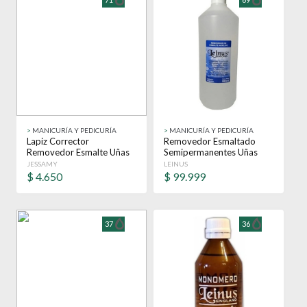
>
MANICURÍA Y PEDICURÍA
>
MANICURÍA Y PEDICURÍA
Lapiz Corrector
Removedor Esmaltado
Removedor Esmalte Uñas
Semipermanentes Uñas
Manicuría Nail Polish
Leinus 1 Litro X6
JESSAMY
LEINUS
$
4.650
$
99.999
37
36