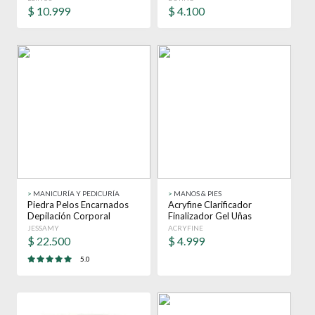
$
10.999
$
4.100
>
MANICURÍA Y PEDICURÍA
>
MANOS & PIES
Piedra Pelos Encarnados
Acryfine Clarificador
Depilación Corporal
Finalizador Gel Uñas
Profesional X12
Gelificadas 100ml
JESSAMY
ACRYFINE
Transparente
$
22.500
$
4.999
5.0