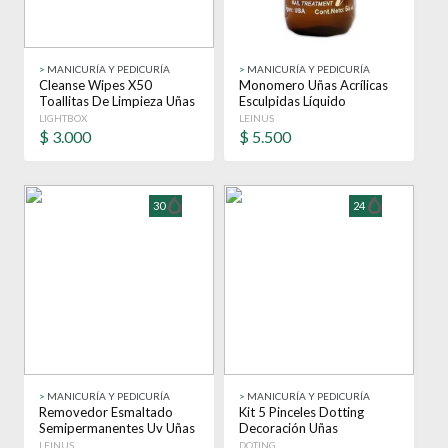
>
MANICURÍA Y PEDICURÍA
>
MANICURÍA Y PEDICURÍA
Cleanse Wipes X50
Monomero Uñas Acrílicas
Toallitas De Limpieza Uñas
Esculpidas Líquido
Gel Lightbox
Construcción Uñas
LIGHTBOX
LEINUS
$
3.000
$
5.500
30
24
>
MANICURÍA Y PEDICURÍA
>
MANICURÍA Y PEDICURÍA
Removedor Esmaltado
Kit 5 Pinceles Dotting
Semipermanentes Uv Uñas
Decoración Uñas
Leinus 480 Ml
Semipermanente
LEINUS
DOTING