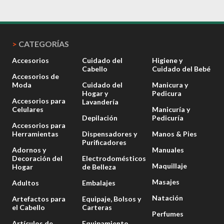
>
CATEGORÍAS
Accesorios
Cuidado del
Higiene y
Cabello
Cuidado del Bebé
Accesorios de
Moda
Cuidado del
Manicura y
Hogar y
Pedicura
Accesorios para
Lavandería
Celulares
Manicuría y
Depilación
Pedicuría
Accesorios para
Herramientas
Dispensadores y
Manos & Pies
Purificadores
Adornos y
Manuales
Decoración del
Electrodomésticos
Maquillaje
Hogar
de Belleza
Masajes
Adultos
Embalajes
Natación
Artefactos para
Equipaje, Bolsos y
el Cabello
Carteras
Perfumes
Artículos de
Equipamiento