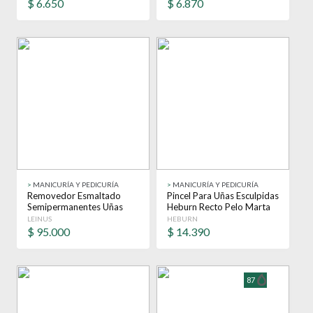
$
6.650
$
6.870
>
MANICURÍA Y PEDICURÍA
>
MANICURÍA Y PEDICURÍA
Removedor Esmaltado
Pincel Para Uñas Esculpidas
Semipermanentes Uñas
Heburn Recto Pelo Marta
Leinus 120 Ml X24
Cod 424
LEINUS
HEBURN
$
95.000
$
14.390
87