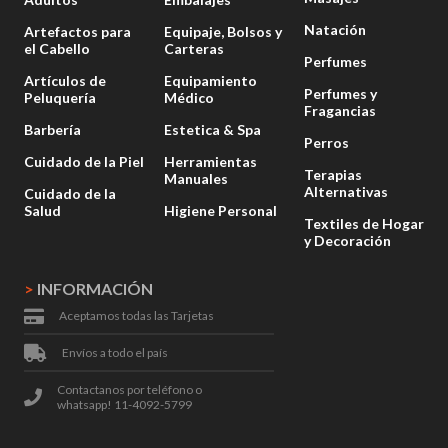
Natación
Artefactos para
Equipaje, Bolsos y
el Cabello
Carteras
Perfumes
Artículos de
Equipamiento
Perfumes y
Peluquería
Médico
Fragancias
Barbería
Estetica & Spa
Perros
Cuidado de la Piel
Herramientas
Terapias
Manuales
Alternativas
Cuidado de la
Salud
Higiene Personal
Textiles de Hogar
y Decoración
>
INFORMACIÓN
Aceptamos todas las Tarjetas
Envíos a todo el país
Contactanos por teléfono o
whatsapp! 11-4092-5799