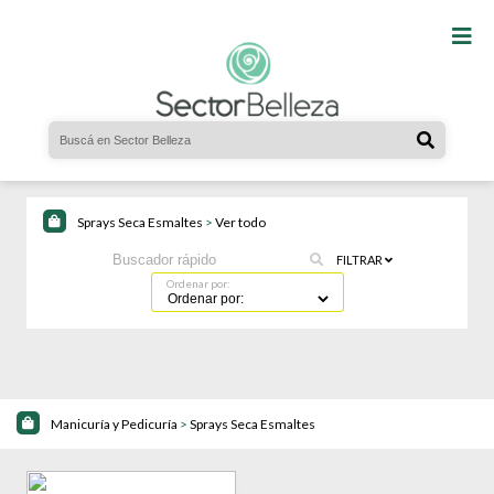
Sprays Seca Esmaltes
>
Ver todo
FILTRAR
Ordenar por:
Manicuría y Pedicuría
>
Sprays Seca Esmaltes