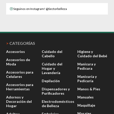
Seguinos en Instagram! @Sectorbelleza
>
CATEGORÍAS
Accesorios
Cuidado del
Higiene y
Cabello
Cuidado del Bebé
Accesorios de
Moda
Cuidado del
Manicura y
Hogar y
Pedicura
Accesorios para
Lavandería
Celulares
Manicuría y
Depilación
Pedicuría
Accesorios para
Herramientas
Dispensadores y
Manos & Pies
Purificadores
Adornos y
Manuales
Decoración del
Electrodomésticos
Maquillaje
Hogar
de Belleza
Masajes
Adultos
Embalajes