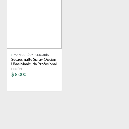
>
MANICURÍA Y PEDICURÍA
Secaesmalte Spray Opción
Uñas Manicuria Profesional
410 Ml
OPCIÓN
$
8.000