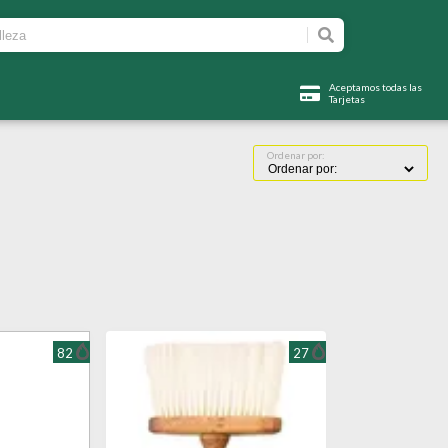
Aceptamos todas las
Tarjetas
Ordenar por:
82
27