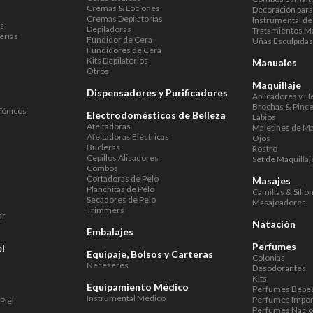
Cremas & Lociones
Decoración par
Cremas Depilatorias
Instrumental de
as
Depiladoras
Tratamientos M
erías
Fundidor de Cera
Uñas Esculpida
Fundidores de Cera
Kits Depilatorios
Manuales
Otros
Maquillaje
Dispensadores y Purificadores
Aplicadores y H
Brochas & Pince
Tónicos
Electrodomésticos de Belleza
Labios
Afeitadoras
Maletines de Ma
Afeitadoras Eléctricas
Ojos
Bucleras
Rostro
Cepillos Alisadores
Set de Maquillaj
Combos
Cortadoras de Pelo
Masajes
Planchitas de Pelo
Camillas & Sillo
Secadores de Pelo
Masajeadores
Trimmers
ar
Natación
Embalajes
Perfumes
el
Equipaje, Bolsos y Carteras
Colonias
Neceseres
Desodorantes
Kits
Equipamiento Médico
Perfumes Bebe
Instrumental Médico
Perfumes Impo
Piel
Perfumes Nacio