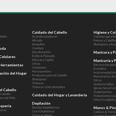
S
Cuidado del Cabello
Higiene y Cu
abello
Acondicionadores
Colonias para B
Alisado
Peines y Cepillo
Ampollas
Shampoos y Aco
Moda
Combos
Decolorantes
Manicura y P
Estilo & Peinado
Celulares
Mascara Capilar
Manicuría y 
Otros
 Herramientas
Decoración par
Oxidantes
Esmaltes
Permanentes
Instrumental de
ación del Hogar
Productos para el Cabello
Muestrarios de
Shampoos
Otros
Tinturas
Quitaesmaltes
Tinturas y Decolorantes
Sprays Seca Esm
el Cabello
Tratamientos
 Cabello
Cuidado del Hogar y Lavandería
Tratamientos pa
ora de Pelo
Uñas Esculpida
Depilación
uquería
Bandas Depilatorias
Manos & Pie
uería
Cera Depilatoria
Cabinas & Torn
Ceras & Jaleas
Combos Esmalte