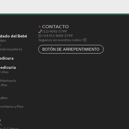
>
CONTACTO
(11) 4092-5799
idado del Bebé
+54 911 4092-5799
Seguinos en nuestras redes!
ebés
s
ndicionadores
BOTÓN DE ARREPENTIMIENTO
edicura
Pedicuría
a Uñas
 Manicuría
 Uñas
altes
ra Manos y Pies
s
s
os
s & Cabinas