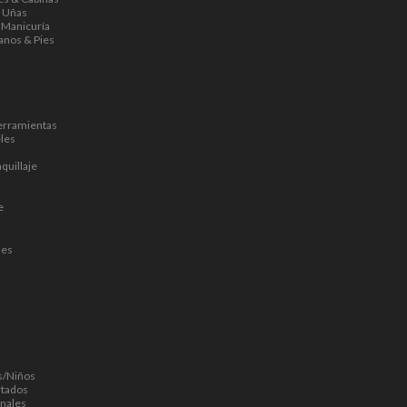
a Uñas
 Manicuría
anos & Pies
s
erramientas
les
quillaje
e
nes
s/Niños
rtados
nales