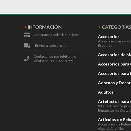
>
INFORMACIÓN
>
CATEGORÍA
Aceptamos todas las Tarjetas
Accesorios
Accesorios para el C
Envíos a todo el país
Espejitos
Accesorios de 
Contactanos por teléfono o
whatsapp! 11-4092-5799
Accesorios para 
Accesorios para
Adornos y Decor
Adultos
Artefactos para 
Kits de Aparatos para
Repuestos de Cortad
Artículos de Pel
Accesorios de Peluq
Alzas & Cuchillas