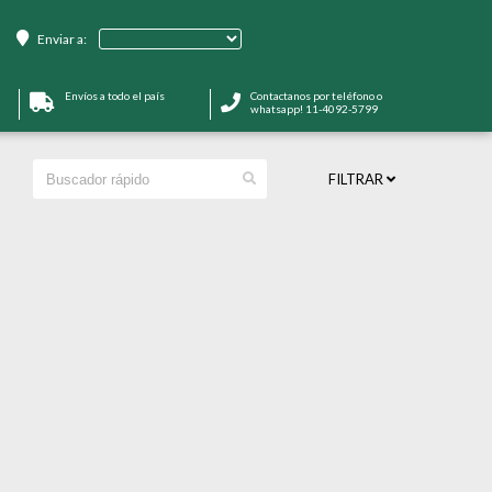
Enviar a:
Envíos a todo el país
Contactanos por teléfono o
whatsapp! 11-4092-5799
FILTRAR