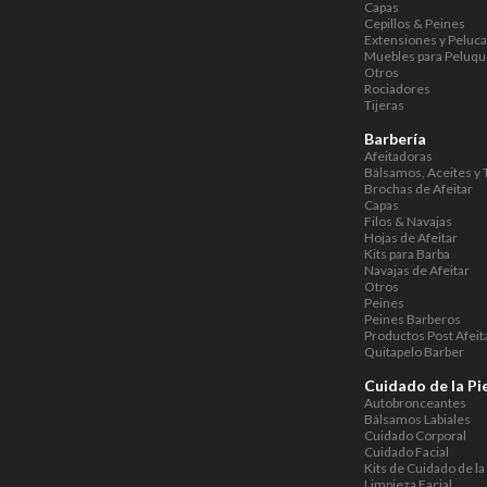
Capas
Cepillos & Peines
Extensiones y Peluc
Muebles para Peluqu
Otros
Rociadores
Tijeras
Barbería
Afeitadoras
Bálsamos, Aceites y 
Brochas de Afeitar
Capas
Filos & Navajas
Hojas de Afeitar
Kits para Barba
Navajas de Afeitar
Otros
Peines
Peines Barberos
Productos Post Afeit
Quitapelo Barber
Cuidado de la Pi
Autobronceantes
Bálsamos Labiales
Cuidado Corporal
Cuidado Facial
Kits de Cuidado de la 
Limpieza Facial