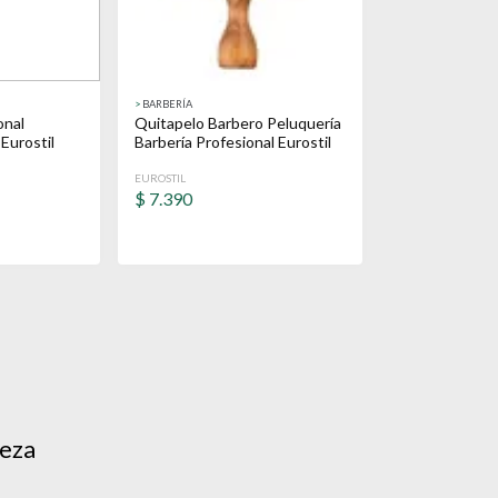
>
BARBERÍA
onal
Quitapelo Barbero Peluquería
 Eurostil
Barbería Profesional Eurostil
EUROSTIL
$
7.390
leza