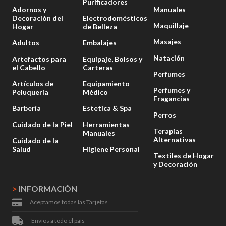
Purificadores
Adornos y
Manuales
Decoración del
Electrodomésticos
Maquillaje
Hogar
de Belleza
Masajes
Adultos
Embalajes
Natación
Artefactos para
Equipaje, Bolsos y
el Cabello
Carteras
Perfumes
Artículos de
Equipamiento
Perfumes y
Peluquería
Médico
Fragancias
Barbería
Estetica & Spa
Perros
Cuidado de la Piel
Herramientas
Terapias
Manuales
Alternativas
Cuidado de la
Salud
Higiene Personal
Textiles de Hogar
y Decoración
>
INFORMACIÓN
Aceptamos todas las Tarjetas
Envíos a todo el país