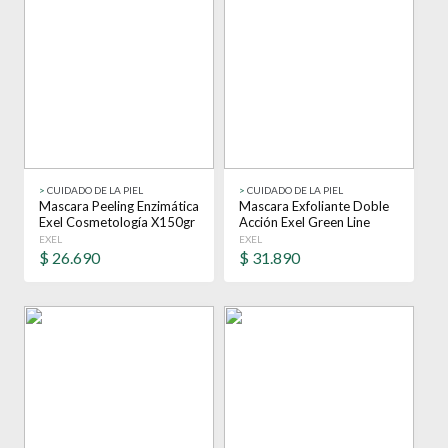
>
CUIDADO DE LA PIEL
>
CUIDADO DE LA PIEL
Mascara Peeling Enzimática
Mascara Exfoliante Doble
Exel Cosmetología X150gr
Acción Exel Green Line
Todo Tipo De Piel
Vegano 100ml Sensible
EXEL
EXEL
$
26.690
$
31.890