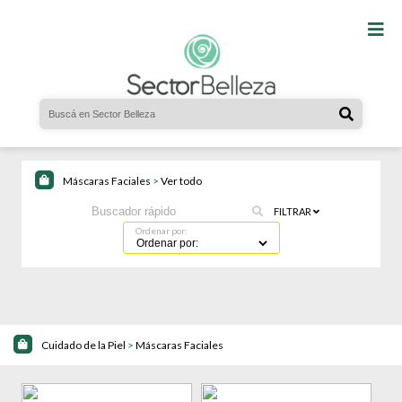
Máscaras Faciales
>
Ver todo
FILTRAR
Ordenar por:
Cuidado de la Piel
>
Máscaras Faciales