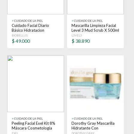
>
CUIDADO DE LA PIEL
>
CUIDADO DE LA PIEL
Cuidado Facial Diario
Mascarilla Limpieza Facial
Básico Hidratacion
Level 3 Mud Scrub X 500ml
Biobellus
Grasa
BIOBELLUS
L3VEL3
$
49.000
$
38.890
>
CUIDADO DE LA PIEL
>
CUIDADO DE LA PIEL
Peeling Facial Exel Kit 8%
Dorothy Gray Mascarilla
Máscara Cosmetología
Hidratante Con
Todo Tipo De Piel
Niacinamida Minerals
EXEL
DOROTHY GRAY