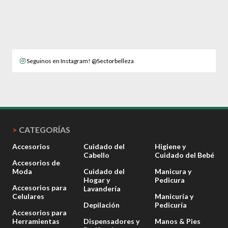
Seguinos en Instagram! @Sectorbelleza
>
CATEGORÍAS
Accesorios
Cuidado del
Higiene y
Cabello
Cuidado del Bebé
Accesorios de
Moda
Cuidado del
Manicura y
Hogar y
Pedicura
Accesorios para
Lavandería
Celulares
Manicuría y
Depilación
Pedicuría
Accesorios para
Herramientas
Dispensadores y
Manos & Pies