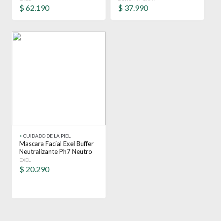
$
62.190
$
37.990
>
CUIDADO DE LA PIEL
Mascara Facial Exel Buffer
Neutralizante Ph7 Neutro
200ml Todo Tipo De Piel
EXEL
$
20.290