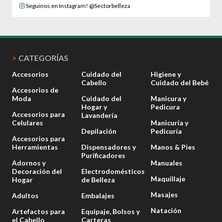
Seguinos en Instagram! @Sectorbelleza
>
CATEGORÍAS
Accesorios
Cuidado del
Higiene y
Cabello
Cuidado del Bebé
Accesorios de
Moda
Cuidado del
Manicura y
Hogar y
Pedicura
Accesorios para
Lavandería
Celulares
Manicuría y
Depilación
Pedicuría
Accesorios para
Herramientas
Dispensadores y
Manos & Pies
Purificadores
Adornos y
Manuales
Decoración del
Electrodomésticos
Maquillaje
Hogar
de Belleza
Masajes
Adultos
Embalajes
Natación
Artefactos para
Equipaje, Bolsos y
el Cabello
Carteras