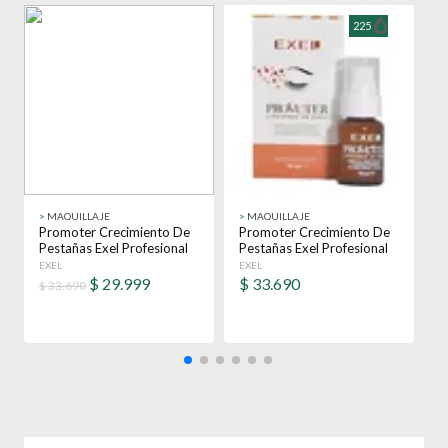
225
>
MAQUILLAJE
>
MAQUILLAJE
>
Promoter Crecimiento De
Promoter Crecimiento De
E
Pestañas Exel Profesional
Pestañas Exel Profesional
P
15 Ml
15 Ml
G
EXEL
EXEL
J
$
29.999
$
33.690
$ 33.690