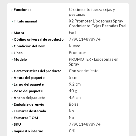
Crecimiento fuerza cejas y
Funciones
>
pestañas
X2 Promoter Liposomas Spray
Título manual
>
Crecimiento Cejas Pestañas Exel
Exel
Marca
>
7798114898974
Código universal de producto
>
Nuevo
Condición del ítem
>
Promoter
Línea
>
PROMOTER · Liposomas en
Modelo
>
Spray
Con vencimiento
Características del producto
>
5 cm
Altura del paquete
>
9.2 cm
Largo del paquete
>
40 g
Peso del paquete
>
4.6 cm
Ancho del paquete
>
Bolsa
Embalaje del envío
>
No
Es marca destacada
>
No
Es marca TOM
>
7798114898974
SKU
>
0 %
Impuesto interno
>