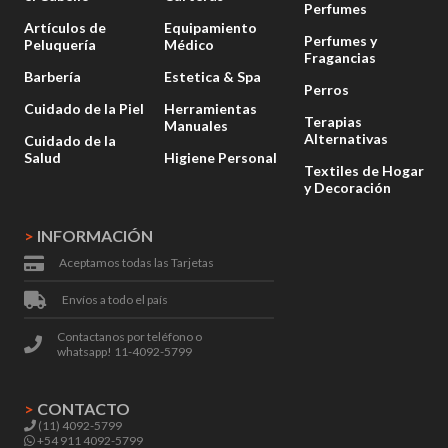
Perfumes
Artículos de
Equipamiento
Perfumes y
Peluquería
Médico
Fragancias
Barbería
Estetica & Spa
Perros
Cuidado de la Piel
Herramientas
Terapias
Manuales
Alternativas
Cuidado de la
Salud
Higiene Personal
Textiles de Hogar
y Decoración
>
INFORMACIÓN
Aceptamos todas las Tarjetas
Envíos a todo el país
Contactanos por teléfono o
whatsapp! 11-4092-5799
>
CONTACTO
(11) 4092-5799
+54 911 4092-5799