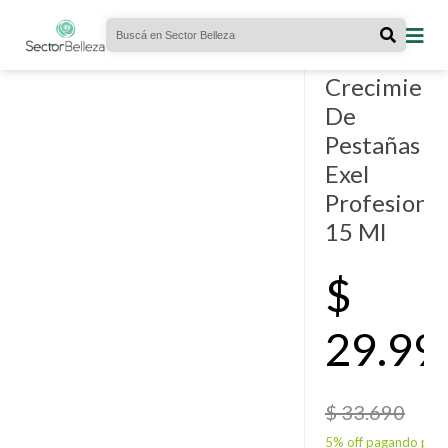
OJOS
- 757
10% OFF!
vendidos.
Promoter
Crecimient
De
Pestañas
Exel
Profesional
15 Ml
$
29.99
$ 33.690
5% off pagando por