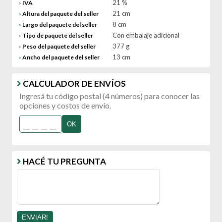
21 %
IVA
>
21 cm
Altura del paquete del seller
>
8 cm
Largo del paquete del seller
>
Con embalaje adicional
Tipo de paquete del seller
>
377 g
Peso del paquete del seller
>
13 cm
Ancho del paquete del seller
>
CALCULADOR DE ENVÍOS
Ingresá tu código postal (4 números) para conocer las
opciones y costos de envío.
OK
HACÉ TU PREGUNTA