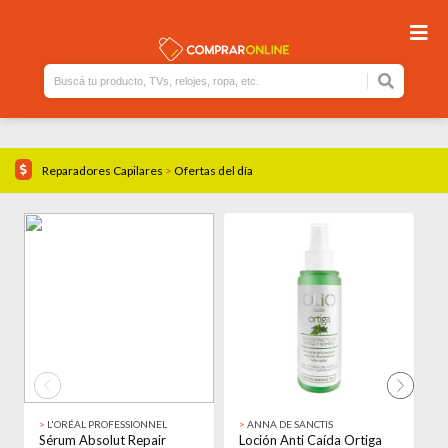
Reparadores Capilares
>
Ofertas del día
16% OFF!
15% OFF!
>
L'ORÉAL PROFESSIONNEL
>
ANNA DE SANCTIS
>
Sérum Absolut Repair
Loción Anti Caída Ortiga
R