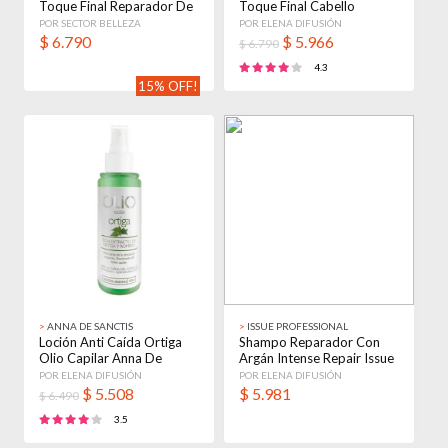
Toque Final Reparador De
Toque Final Cabello
Puntas 50ml
Dañado X 50ml
POR SECTOR BELLEZA
POR ELENA DIFUSIÓN
$
6.790
$
5.966
$ 6.790
4.3
15% OFF!
>
ANNA DE SANCTIS
>
ISSUE PROFESSIONAL
Loción Anti Caída Ortiga
Shampo Reparador Con
Olio Capilar Anna De
Argán Intense Repair Issue
Sanctis 110ml
X 250ml
POR ELENA DIFUSIÓN
POR ELENA DIFUSIÓN
$
5.508
$
5.981
$ 6.490
3.5