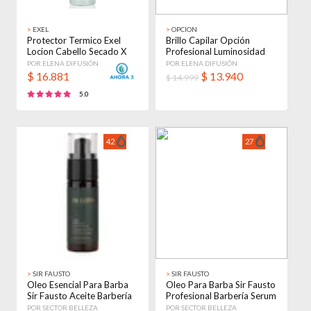
>
EXEL
>
OPCION
Protector Termico Exel
Brillo Capilar Opción
Locion Cabello Secado X
Profesional Luminosidad
100ml
Peluquería
POR ELENA DIFUSIÓN
POR ELENA DIFUSIÓN
$
16.881
$
13.940
$ 14.999
5.0
42
27
>
SIR FAUSTO
>
SIR FAUSTO
Oleo Esencial Para Barba
Oleo Para Barba Sir Fausto
Sir Fausto Aceite Barbería
Profesional Barbería Serum
X 30ml Sí
X 30ml Sí
POR SECTOR BELLEZA
POR SECTOR BELLEZA