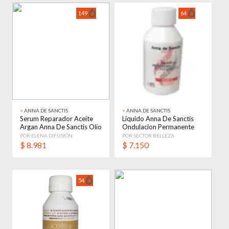
149
64
>
ANNA DE SANCTIS
>
ANNA DE SANCTIS
Serum Reparador Aceite
Liquido Anna De Sanctis
Argan Anna De Sanctis Olio
Ondulacion Permanente
X18ml
Pelo 125 Ml Forte
POR ELENA DIFUSIÓN
POR SECTOR BELLEZA
$
8.981
$
7.150
54