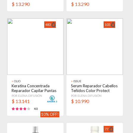
$
13.290
$
13.290
483
105
>
OLIO
>
ISSUE
Keratina Concentrada
Serum Reparador Cabellos
Reparador Capilar Puntas
Teñidos Color Protect
Dañadas X 30ml
Issue X 60ml
POR ELENA DIFUSIÓN
POR ELENA DIFUSIÓN
$
13.141
$
10.990
4.0
10% OFF!
77