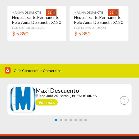
32
53
>
ANNA DE SANCTIS
>
ANNA DE SANCTIS
Neutralizante Permanente
Neutralizante Permanente
Pelo Anna De Sanctis X120
Pelo Anna De Sanctis X120
Ml
Ml
POR SECTOR BELLEZA
POR ELENA DIFUSIÓN
$
5.390
$
5.381
Guía Comercial
>
Comercios
Maxi Descuento
9 de Julio 24, Bernal
, BUENOS AIRES
Ver más