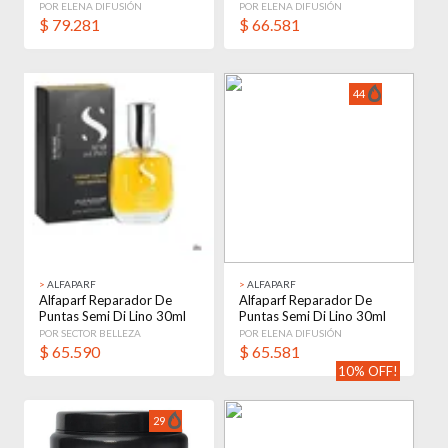
Pelo 50 Ml
POR ELENA DIFUSIÓN
POR ELENA DIFUSIÓN
$
79.281
$
66.581
44
>
ALFAPARF
>
ALFAPARF
Alfaparf Reparador De
Alfaparf Reparador De
Puntas Semi Di Lino 30ml
Puntas Semi Di Lino 30ml
Serum
Serum
POR SECTOR BELLEZA
POR ELENA DIFUSIÓN
$
65.590
$
65.581
10% OFF!
29