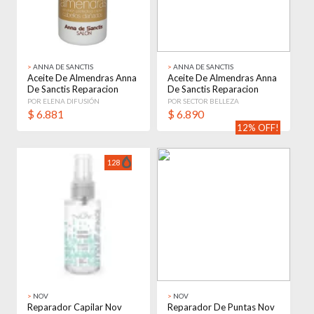
>
ANNA DE SANCTIS
>
ANNA DE SANCTIS
Aceite De Almendras Anna
Aceite De Almendras Anna
De Sanctis Reparacion
De Sanctis Reparacion
Capilar 120ml
Capilar 120ml
POR ELENA DIFUSIÓN
POR SECTOR BELLEZA
$
6.881
$
6.890
12% OFF!
128
>
NOV
>
NOV
Reparador Capilar Nov
Reparador De Puntas Nov