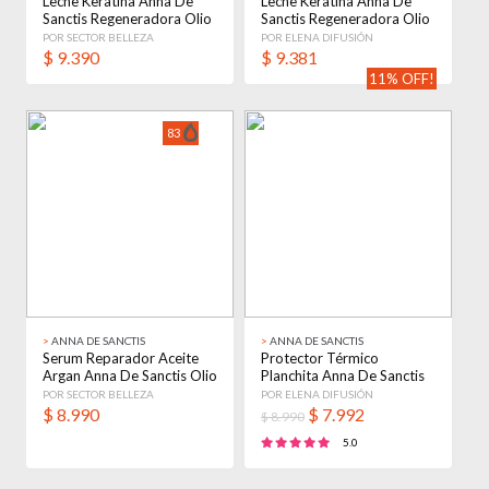
Leche Keratina Anna De
Leche Keratina Anna De
Sanctis Regeneradora Olio
Sanctis Regeneradora Olio
X150ml
X150ml
POR SECTOR BELLEZA
POR ELENA DIFUSIÓN
$
9.390
$
9.381
11% OFF!
83
>
ANNA DE SANCTIS
>
ANNA DE SANCTIS
Serum Reparador Aceite
Protector Térmico
Argan Anna De Sanctis Olio
Planchita Anna De Sanctis
X18ml
Peluquería Salon
POR SECTOR BELLEZA
POR ELENA DIFUSIÓN
$
8.990
$
7.992
$ 8.990
5.0