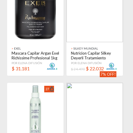
>
EXEL
>
SILKEY MUNDIAL
Mascara Capilar Argan Exel
Nutricion Capilar Silkey
Richissime Profesional 1kg
Deyerli Tratamiento
Profesional 1kg
POR ELENA DIFUSIÓN
POR ELENA DIFUSIÓN
$
31.181
$
22.032
$ 24.490
7% OFF!
27