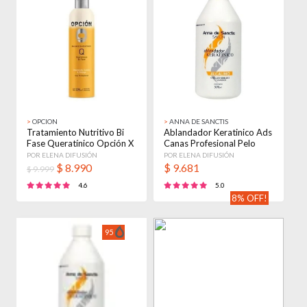
>
OPCION
>
ANNA DE SANCTIS
Tratamiento Nutritivo Bi
Ablandador Keratinico Ads
Fase Queratínico Opción X
Canas Profesional Pelo
225ml
X500ml
POR ELENA DIFUSIÓN
POR ELENA DIFUSIÓN
$
8.990
$
9.681
$ 9.999
4.6
5.0
8% OFF!
95