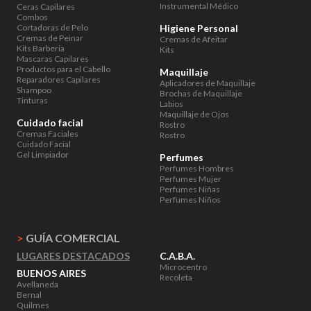
Instrumental Médico
Ceras Capilares
Combos
Cortadoras de Pelo
Higiene Personal
Cremas de Peinar
Cremas de Afeitar
Kits Barberia
Kits
Mascaras Capilares
Productos para el Cabello
Maquillaje
Reparadores Capilares
Aplicadores de Maquillaje
Shampoo
Brochas de Maquillaje
Tinturas
Labios
Maquillaje de Ojos
Cuidado facial
Rostro
Cremas Faciales
Rostro
Cuidado Facial
Gel Limpiador
Perfumes
Perfumes Hombres
Perfumes Mujer
Perfumes Niñas
Perfumes Niños
>
GUÍA COMERCIAL
LUGARES DESTACADOS
C.A.B.A.
Microcentro
BUENOS AIRES
Recoleta
Avellaneda
Bernal
Quilmes