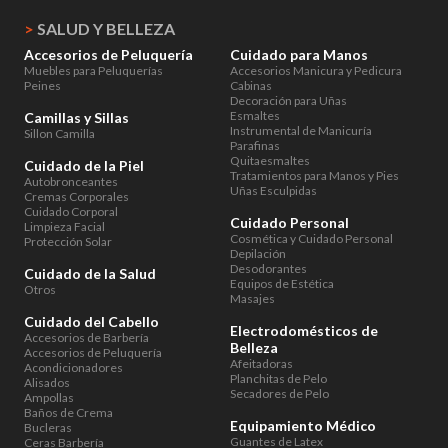
>
SALUD Y BELLEZA
Accesorios de Peluquería
Cuidado para Manos
Muebles para Peluquerías
Accesorios Manicura y Pedicura
Peines
Cabinas
Decoración para Uñas
Esmaltes
Camillas y Sillas
Instrumental de Manicuría
Sillon Camilla
Parafinas
Quitaesmaltes
Cuidado de la Piel
Tratamientos para Manos y Pies
Autobronceantes
Uñas Esculpidas
Cremas Corporales
Cuidado Corporal
Cuidado Personal
Limpieza Facial
Cosmética y Cuidado Personal
Protección Solar
Depilación
Desodorantes
Cuidado de la Salud
Equipos de Estética
Otros
Masajes
Cuidado del Cabello
Electrodomésticos de
Accesorios de Barbería
Belleza
Accesorios de Peluquería
Afeitadoras
Acondicionadores
Planchitas de Pelo
Alisados
Secadores de Pelo
Ampollas
Baños de Crema
Equipamiento Médico
Bucleras
Guantes de Latex
Ceras Barbería