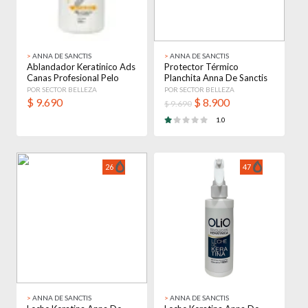
>
ANNA DE SANCTIS
>
ANNA DE SANCTIS
Ablandador Keratinico Ads
Protector Térmico
Canas Profesional Pelo
Planchita Anna De Sanctis
X500ml
Peluquería Salon
POR SECTOR BELLEZA
POR SECTOR BELLEZA
$
9.690
$
8.900
$ 9.690
1.0
26
47
>
ANNA DE SANCTIS
>
ANNA DE SANCTIS