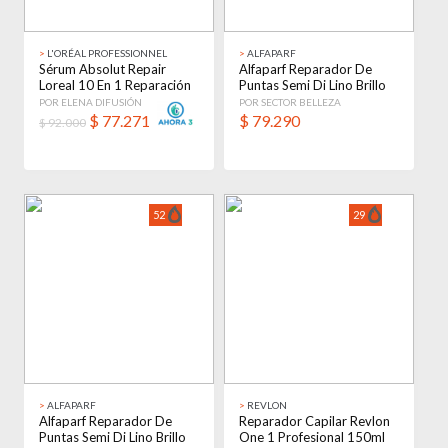
>
L'ORÉAL PROFESSIONNEL
>
ALFAPARF
Sérum Absolut Repair
Alfaparf Reparador De
Loreal 10 En 1 Reparación
Puntas Semi Di Lino Brillo
Capilar 90ml
Pelo 50 Ml
POR ELENA DIFUSIÓN
POR SECTOR BELLEZA
$
77.271
$
79.290
$ 92.000
52
29
>
ALFAPARF
>
REVLON
Alfaparf Reparador De
Reparador Capilar Revlon
Puntas Semi Di Lino Brillo
One 1 Profesional 150ml