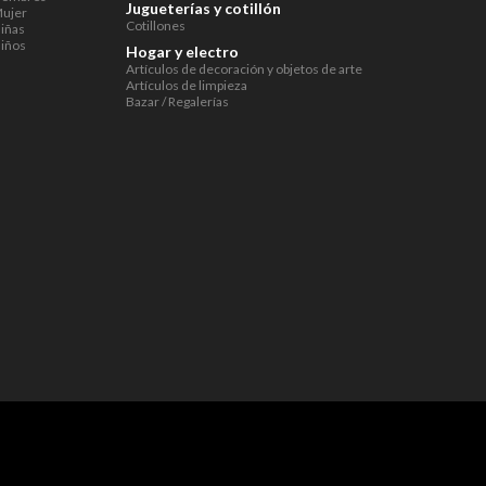
Jugueterías y cotillón
ujer
Cotillones
iñas
iños
Hogar y electro
Artículos de decoración y objetos de arte
Artículos de limpieza
Bazar / Regalerías