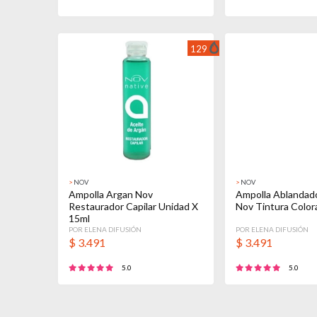
129
>
NOV
>
NOV
Ampolla Argan Nov
Ampolla Ablandad
Restaurador Capilar Unidad X
Nov Tintura Color
15ml
POR ELENA DIFUSIÓN
POR ELENA DIFUSIÓN
$
3.491
$
3.491
5.0
5.0