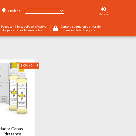
Enviar a:
Ingresá
Pagos con MercadoPago, efectivo
Compra segura en cientos de
o tarjetas de crédito en cuotas.
comercios de todo el país.
18% OFF!
dador Canas
 Hidratante