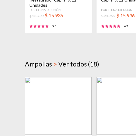
Unidades
POR ELENA DIFUSIÓN
POR ELENA DIFUSIÓN
$
15.936
$
15.936
$ 23.799
$ 23.799
5.0
4.7
Ampollas
>
Ver todos (18)