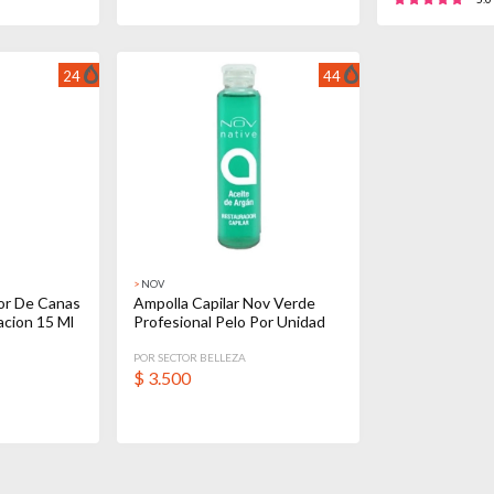
24
44
>
NOV
or De Canas
Ampolla Capilar Nov Verde
acion 15 Ml
Profesional Pelo Por Unidad
POR SECTOR BELLEZA
$
3.500