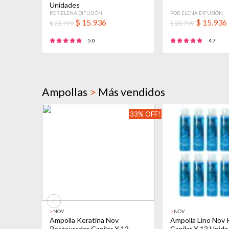
Unidades
POR ELENA DIFUSIÓN
POR ELENA DIFUSIÓN
$
15.936
$
15.936
$ 23.799
$ 23.799
5.0
4.7
Ampollas
>
Más vendidos
33% OFF!
>
NOV
>
NOV
Ampolla Keratina Nov
Ampolla Lino Nov 
Restaurador Capilar X 12
Capilar X 12 Unid