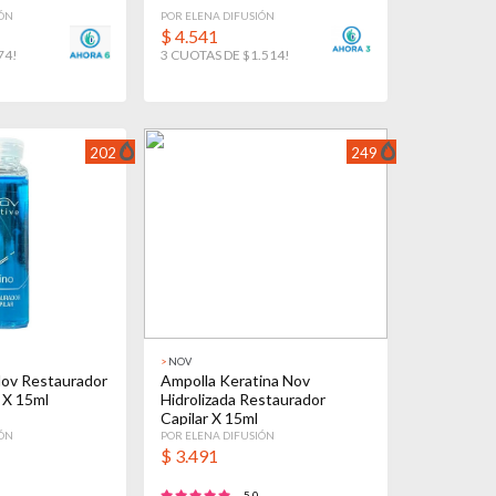
IÓN
POR ELENA DIFUSIÓN
$
4.541
74!
3 CUOTAS DE $1.514!
202
249
>
NOV
Nov Restaurador
Ampolla Keratina Nov
 X 15ml
Hidrolizada Restaurador
Capilar X 15ml
IÓN
POR ELENA DIFUSIÓN
$
3.491
5.0