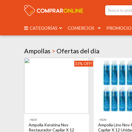
CATEGORÍAS
COMERCIOS
PROMOCI
Ampollas
>
Ofertas del día
33% OFF!
>
NOV
>
NOV
Ampolla Keratina Nov
Ampolla Lino Nov 
Restaurador Capilar X 12
Capilar X 12 Unid