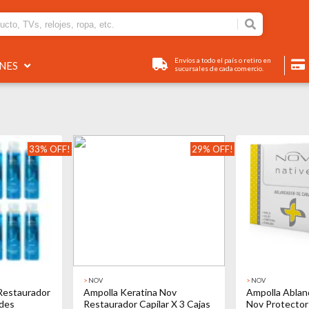
Envíos a todo el país o retiro en
ONES
sucursales de cada comercio.
33% OFF!
29% OFF!
>
NOV
>
NOV
Restaurador
Ampolla Keratina Nov
Ampolla Ablan
ades
Restaurador Capilar X 3 Cajas
Nov Protector