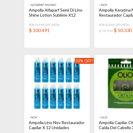
>
ALFAPARF MILANO
>
NOV
Ampolla Alfaparf Semi Di Lino
Ampolla Keratina 
Shine Lotion Sublime X12
Restaurador Capila
POR ELENA DIFUSIÓN
POR ELENA DIFUSIÓN
$
100.491
$
50.330
$ 70.900
33% OFF!
>
NOV
>
OLIO
Ampolla Lino Nov Restaurador
Ampolla Capilar Ol
Capilar X 12 Unidades
Caida Del Cabello 