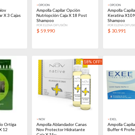
>
OPCION
>
OPCION
Nov
Ampolla Capilar Opción
Ampolla Capil
r X 3 Cajas
Nutriopción Caja X 18 Post
Keratina X10 
Shampoo
Shampoo
POR ELENA DIFUSIÓN
POR ELENA DIFUS
$
59.990
$
30.991
18% OFF!
>
NOV
>
EXEL
io Ortiga
Ampolla Ablandador Canas
Ampolla Capila
X 12
Nov Protector Hidratante
Buffer 4 Profe
Caja X 15u