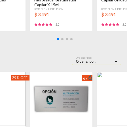
Capilar X 15ml
POR ELENA DIFUSIÓN
POR ELENA DIFUS
$
3.491
$
3.491
5.0
5.0
Ordenar por:
29% OFF!
67