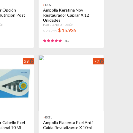
>
NOV
ar Opción
Ampolla Keratina Nov
Nutricion Post
Restaurador Capilar X 12
Unidades
IÓN
POR ELENA DIFUSIÓN
$
15.936
$ 23.799
5.0
39
72
>
EXEL
r Cabello Exel
Ampolla Placenta Exel Anti
sional 10 Ml
Caida Revitalizante X 10ml