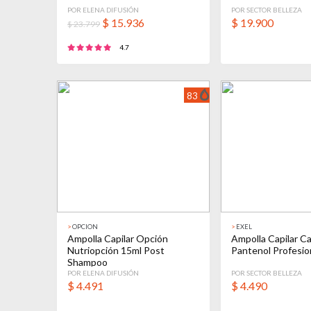
POR ELENA DIFUSIÓN
POR SECTOR BELLEZA
$
15.936
$
19.900
$ 23.799
4.7
83
>
OPCION
>
EXEL
Ampolla Capilar Opción
Ampolla Capilar Ca
Nutriopción 15ml Post
Pantenol Profesio
Shampoo
POR ELENA DIFUSIÓN
POR SECTOR BELLEZA
$
4.491
$
4.490