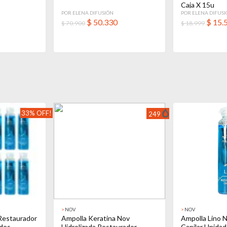
Caja X 15u
POR ELENA DIFUSIÓN
POR ELENA DIFUS
$
50.330
$
15.
$ 70.900
$ 18.999
33% OFF!
249
>
NOV
>
NOV
Restaurador
Ampolla Keratina Nov
Ampolla Lino 
ades
Hidrolizada Restaurador
Capilar Unidad