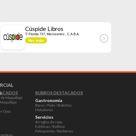
Cúspide Libros
Florida 737, Microcentro
, C.A.B.A.
Ver más
RCIAL
RUBROS DESTACADOS
TACADOS
e
 de Maquillaje
Gastronomía
Maquillaje
Bares / Pubs / Boliches
Heladerías
de Ojos
Servicios
Arreglos de ropa
Estéticas / Belleza
Peluquerías / Barberías
Hombres