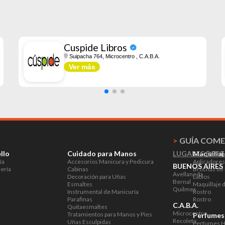
Cuspide Libros
Suipacha 764, Microcentro
, C.A.B.A.
Ver más
>
GUÍA COME
llo
Cuidado para Manos
LUGARES DES
Maquillaj
ía
Accesorios Manicura y Pedicura
Aplicadores
BUENOS AIRES
ería
Cabinas
Brochas de 
Avellaneda
Decoración para Uñas
Labios
Bernal
Esmaltes
Maquillaje 
Quilmes
Instrumental de Manicuría
Rostro
Parafinas
Rostro
C.A.B.A.
Quitaesmaltes
Microcentro
Tratamientos para Manos y Pies
Perfumes
Recoleta
Uñas Esculpidas
Perfumes 