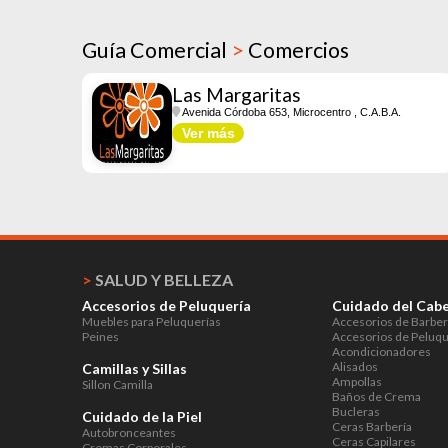
Guía Comercial
>
Comercios
Las Margaritas
Avenida Córdoba 653, Microcentro
, C.A.B.A.
Ver más
>
SALUD Y BELLEZA
Accesorios de Peluquería
Cuidado del Cabe
Muebles para Peluquerías
Accesorios de Barber
Peines
Accesorios de Peluqu
Acondicionadores
Alisados
Camillas y Sillas
Ampollas
Sillon Camilla
Baños de Crema
Bucleras
Cuidado de la Piel
Ceras Barbería
Autobronceantes
Ceras Capilares
Cremas Corporales