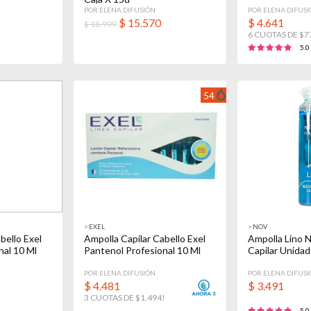
POR ELENA DIFUSIÓN
POR ELENA DIFUS
$
15.570
$
4.641
$ 18.999
6 CUOTAS DE $7
5.0
54
>
EXEL
>
NOV
bello Exel
Ampolla Capilar Cabello Exel
Ampolla Lino 
nal 10 Ml
Pantenol Profesional 10 Ml
Capilar Unidad
POR ELENA DIFUSIÓN
POR ELENA DIFUS
$
4.481
$
3.491
3 CUOTAS DE $1.494!
5.0