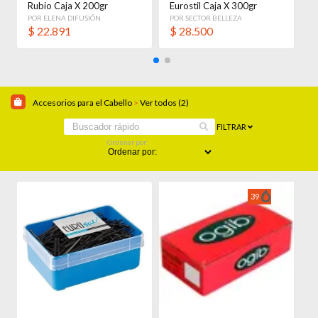
Rubio Caja X 200gr
Eurostil Caja X 300gr
Amarillo
Negro
POR ELENA DIFUSIÓN
POR SECTOR BELLEZA
$
22.891
$
28.500
Accesorios para el Cabello
>
Ver todos (2)
FILTRAR
Ordenar por:
39