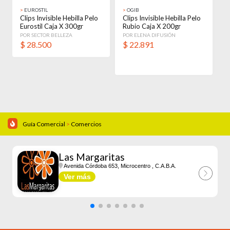
>
EUROSTIL
>
OGIB
Clips Invisible Hebilla Pelo
Clips Invisible Hebilla Pelo
Eurostil Caja X 300gr
Rubio Caja X 200gr
Negro
Amarillo
POR SECTOR BELLEZA
POR ELENA DIFUSIÓN
$
28.500
$
22.891
Guía Comercial
>
Comercios
Las Margaritas
Avenida Córdoba 653, Microcentro
, C.A.B.A.
Ver más