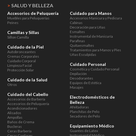
>
SALUD Y BELLEZA
Accesorios de Peluquería
Cuidado para Manos
Muebles para Peluquerías
Accesorios Manicura y Pedicura
Peines
Cabinas
Decoración para Uñas
Esmaltes
Camillas y Sillas
Instrumental de Manicuría
Sillon Camilla
Parafinas
Quitaesmaltes
Cuidado de la Piel
Tratamientos para Manos y Pies
Autobronceantes
Uñas Esculpidas
Cremas Corporales
Cuidado Corporal
Cuidado Personal
Limpieza Facial
Cosmética y Cuidado Personal
Protección Solar
Depilación
Desodorantes
Cuidado de la Salud
Equipos de Estética
Otros
Masajes
Cuidado del Cabello
Electrodomésticos de
Accesorios de Barbería
Belleza
Accesorios de Peluquería
Afeitadoras
Acondicionadores
Planchitas de Pelo
Alisados
Secadores de Pelo
Ampollas
Baños de Crema
Equipamiento Médico
Bucleras
Guantes de Latex
Ceras Barbería
Instrumental Médico
Ceras Capilares