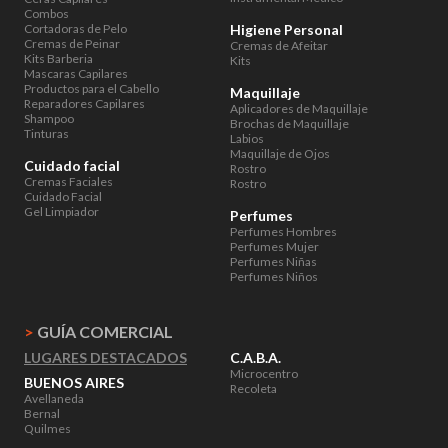
Combos
Cortadoras de Pelo
Higiene Personal
Cremas de Peinar
Cremas de Afeitar
Kits Barberia
Kits
Mascaras Capilares
Productos para el Cabello
Maquillaje
Reparadores Capilares
Aplicadores de Maquillaje
Shampoo
Brochas de Maquillaje
Tinturas
Labios
Maquillaje de Ojos
Cuidado facial
Rostro
Cremas Faciales
Rostro
Cuidado Facial
Gel Limpiador
Perfumes
Perfumes Hombres
Perfumes Mujer
Perfumes Niñas
Perfumes Niños
>
GUÍA COMERCIAL
LUGARES DESTACADOS
C.A.B.A.
Microcentro
BUENOS AIRES
Recoleta
Avellaneda
Bernal
Quilmes