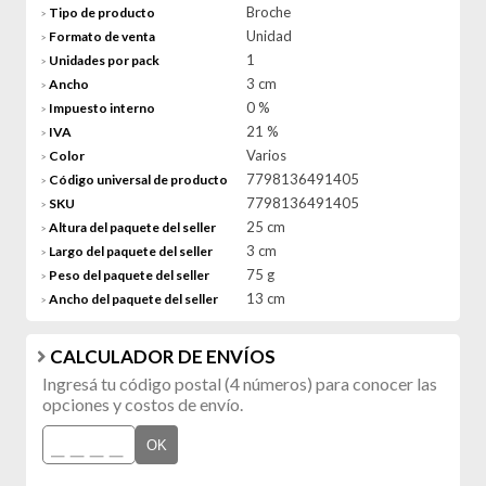
Broche
Tipo de producto
>
Unidad
Formato de venta
>
1
Unidades por pack
>
3 cm
Ancho
>
0 %
Impuesto interno
>
21 %
IVA
>
Varios
Color
>
7798136491405
Código universal de producto
>
7798136491405
SKU
>
25 cm
Altura del paquete del seller
>
3 cm
Largo del paquete del seller
>
75 g
Peso del paquete del seller
>
13 cm
Ancho del paquete del seller
>
CALCULADOR DE ENVÍOS
Ingresá tu código postal (4 números) para conocer las
opciones y costos de envío.
OK