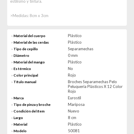
estilismo y tintura.
>Medidas: 8cm x 3cm
Plástico
Material del cuerpo
>
Plástico
Material de las cerdas
>
Separamechas
Tipo de cepillo
>
0 mm
Diámetro
>
Plástico
Material del mango
>
No
Es térmico
>
Rojo
Color principal
>
Broches Separamechas Pelo
Título manual
>
Peluquería Plásticos X 12 Color
Rojo
Eurostil
Marca
>
Mariposa
Tipo de pinza y broche
>
Nuevo
Condición del ítem
>
8 cm
Largo
>
Plástico
Material
>
50081
Modelo
>