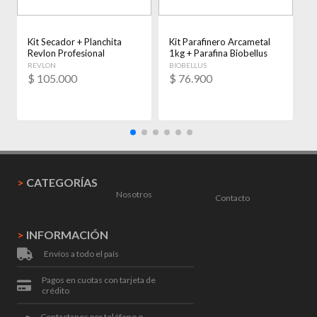
Kit Secador + Planchita
Kit Parafinero Arcametal
K
Revlon Profesional
1kg + Parafina Biobellus
S
Essentials Rojo Mate
700grs
A
REVLON
BIOBELLUS
A
$
105.000
$
76.900
>
CATEGORÍAS
Nosotros
Contacto
>
INFORMACIÓN
Envíos a todo el país
Pagos en cuotas con tarjeta de
crédito
Contactanos por teléfono o