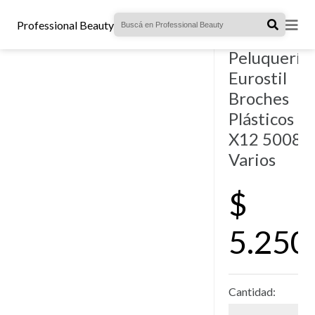
- 8 vendidos.
Professional Beauty
Separamec
Peluquería
Eurostil
Broches
Plásticos
X12 50081
Varios
$
5.250
Cantidad: