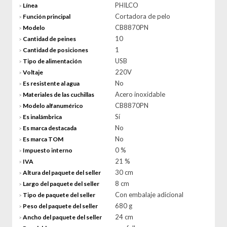
PHILCO
Línea
>
Cortadora de pelo
Función principal
>
CB8870PN
Modelo
>
10
Cantidad de peines
>
1
Cantidad de posiciones
>
USB
Tipo de alimentación
>
220V
Voltaje
>
No
Es resistente al agua
>
Acero inoxidable
Materiales de las cuchillas
>
CB8870PN
Modelo alfanumérico
>
Sí
Es inalámbrica
>
No
Es marca destacada
>
No
Es marca TOM
>
0 %
Impuesto interno
>
21 %
IVA
>
30 cm
Altura del paquete del seller
>
8 cm
Largo del paquete del seller
>
Con embalaje adicional
Tipo de paquete del seller
>
680 g
Peso del paquete del seller
>
24 cm
Ancho del paquete del seller
>