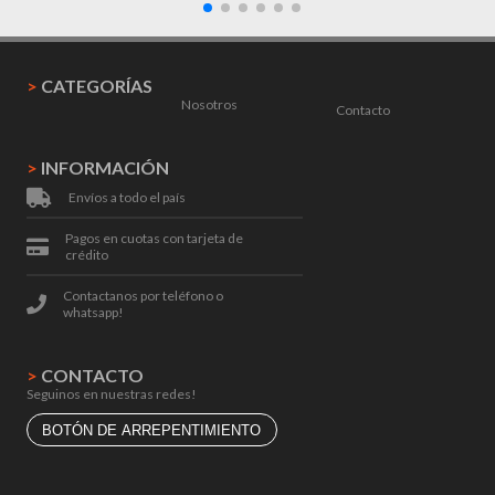
>
CATEGORÍAS
Nosotros
Contacto
>
INFORMACIÓN
Envíos a todo el país
Pagos en cuotas con tarjeta de
crédito
Contactanos por teléfono o
whatsapp!
>
CONTACTO
Seguinos en nuestras redes!
BOTÓN DE ARREPENTIMIENTO