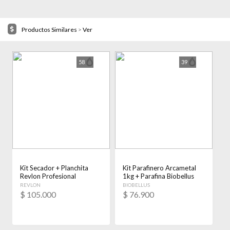
Productos Similares
>
Ver
58
39
Kit Secador + Planchita
Kit Parafinero Arcametal
K
Revlon Profesional
1kg + Parafina Biobellus
S
Essentials Rojo Mate
700grs
A
REVLON
BIOBELLUS
A
$
105.000
$
76.900