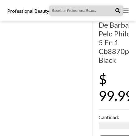
- 12 vendidos.
Professional Beauty
Cortadora
De Barba Y
Pelo Philco
5 En 1
Cb8870pn
Black
$
99.99
Cantidad: