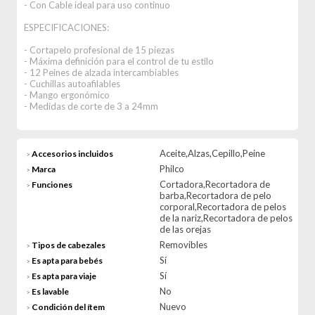
- Con Cable ideal para uso continuo
ESPECIFICACIONES:
- Cortapelo profesional de 15 piezas
- Máxima definición para el control de tu estilo
- 12 Peines de alzada intercambiables
- Cuchillas autoafilables
- Mango ergonómico
- Medidas de corte de 3 a 24mm
Aceite,Alzas,Cepillo,Peine
Accesorios incluidos
>
Philco
Marca
>
Cortadora,Recortadora de
Funciones
>
barba,Recortadora de pelo
corporal,Recortadora de pelos
de la nariz,Recortadora de pelos
de las orejas
Removibles
Tipos de cabezales
>
Sí
Es apta para bebés
>
Sí
Es apta para viaje
>
No
Es lavable
>
Nuevo
Condición del ítem
>