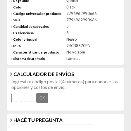
vppfull
Regalable
>
Black
Color
>
7796962990666
Código universal de producto
>
7796962990666
SKU
>
5
Cantidad de cabezales
>
Sí
Es silenciosa
>
Negro
Color principal
>
94CB8870PN
MPN
>
No volable
Características del producto
>
Láminas
Sistema de afeitado
>
CALCULADOR DE ENVÍOS
Ingresá tu código postal (4 números) para conocer las
opciones y costos de envío.
OK
HACÉ TU PREGUNTA