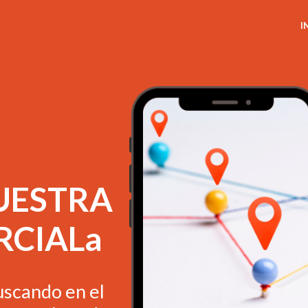
I
UESTRA
RCIALa
uscando en el