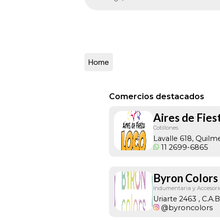
Home
Comercios destacados
Aires de Fie
Cotillones
Lavalle 618, Quilm
11 2699-6865
Byron Colors
Indumentaria y Accesori
Uriarte 2463
, C.A.B
@byroncolors