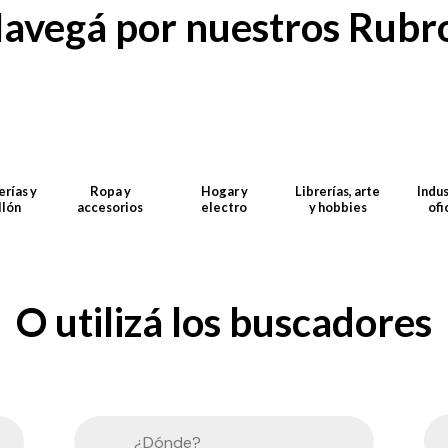
avegá por nuestros Rubr
rías y
Ropa y
Hogar y
Librerías, arte
Indus
llón
accesorios
electro
y hobbies
ofi
O utilizá los buscadores