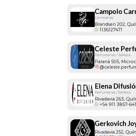
Campolo Car
Carnicerías
Brandsen 202, Qu
1136127471
Celeste Perf
Perfumerías / Belleza
Paraná 505, Micro
@celeste.perfum
Elena Difusió
Perfumerías / Belleza
Rivadavia 263, Qu
+54 911 3857-64
Gerkovich Jo
Rivadavia 252, Qui