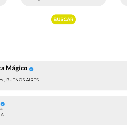
BUSCAR
sta Mágico
es
, BUENOS AIRES
os
.A.