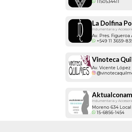
1150534411
La Dolfina Po
Indumentaria y Accesori
Av. Pres. Figueroa
+549 11 3659-83
Vinoteca Qu
Av. Vicente López
@vinotecaquilm
Aktualconam
Indumentaria y Accesori
Moreno 634 Local
15-6856-1454