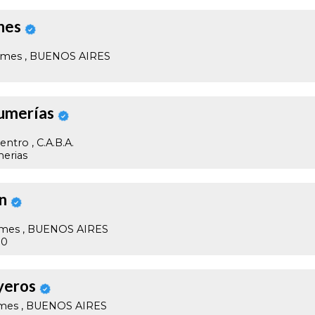
nes
ilmes
, BUENOS AIRES
umerías
centro
, C.A.B.A.
erias
n
ilmes
, BUENOS AIRES
10
yeros
lmes
, BUENOS AIRES