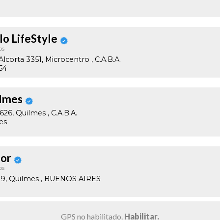
lo LifeStyle
os
 Alcorta 3351, Microcentro
, C.A.B.A.
54
ilmes
 626, Quilmes
, C.A.B.A.
es
or
os
 9, Quilmes
, BUENOS AIRES
GPS no habilitado.
Habilitar.