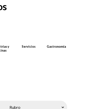
os
trias y
Servicios
Gastronomía
cinas