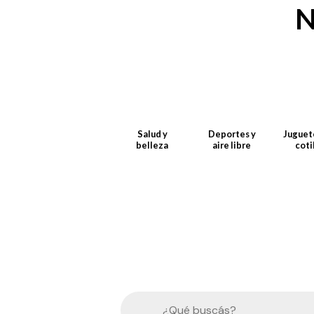
N
Salud y
Deportes y
Juguete
belleza
aire libre
coti