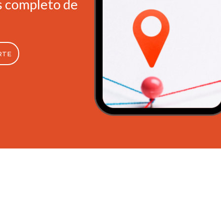
s completo de
RTE