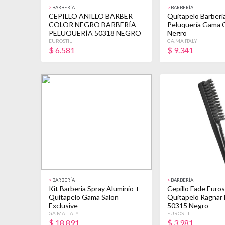
>
BARBERÍA
>
BARBERÍA
CEPILLO ANILLO BARBER
Quitapelo Barberí
COLOR NEGRO BARBERÍA
Peluquería Gama 
PELUQUERÍA 50318 NEGRO
Negro
EUROSTIL
GA.MA ITALY
$
6.581
$
9.341
>
BARBERÍA
>
BARBERÍA
Kit Barberia Spray Aluminio +
Cepillo Fade Eurost
Quitapelo Gama Salon
Quitapelo Ragnar 
Exclusive
50315 Negro
GA.MA ITALY
EUROSTIL
$
18.891
$
3.981