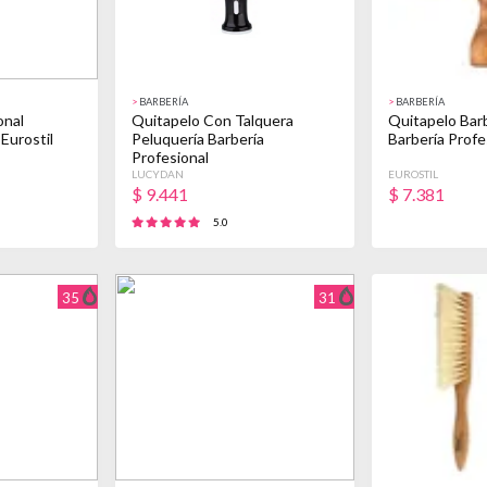
>
BARBERÍA
>
BARBERÍA
onal
Quitapelo Con Talquera
Quitapelo Bar
 Eurostil
Peluquería Barbería
Barbería Profe
Profesional
LUCYDAN
EUROSTIL
$
9.441
$
7.381
5.0
35
31