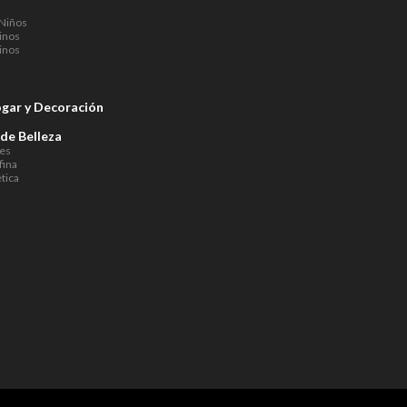
Niños
inos
inos
ogar y Decoración
de Belleza
tes
fina
tica