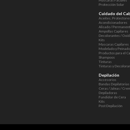
Máscaras Faciales
Protección Solar
Cuidado del Cab
Aceites, Protectore
Acondicionadores
Alisado / Permanen
Ampollas Capilares
Decolorantes / Oxi
Kits
Mascaras Capilares
Modelado y Peinad
Productos para el C
Shampoos
Tinturas
Tinturas y Decolora
Depilación
Accesorios
Bandas Depilatorias
Ceras / Jaleas / Cre
Depiladoras
Fundidor de Cera
Kits
Post Depilación