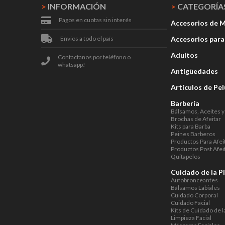
>
INFORMACIÓN
>
CATEGORÍA
Pagos en cuotas sin interés
Accesorios de 
Envíos a todo el país
Accesorios par
Adultos
Contactanos por teléfono o
whatsapp!
Antigüedades
Artículos de Pe
Barbería
Bálsamos, Aceites y
Brochas de Afeitar
Kits para Barba
Peines Barberos
Productos Para Afei
Productos Post Afei
Quitapelos
Cuidado de la Pi
Autobronceantes
Bálsamos Labiales
Cuidado Corporal
Cuidado Facial
Kits de Cuidado de la
Limpieza Facial