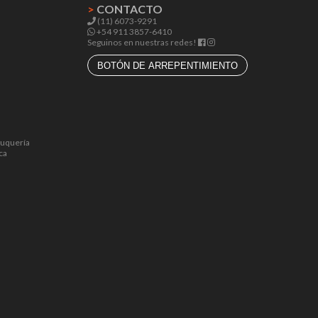
>
CONTACTO
(11) 6073-9291
+54 911 3857-6410
Seguinos en nuestras redes!
BOTÓN DE ARREPENTIMIENTO
luquería
ca