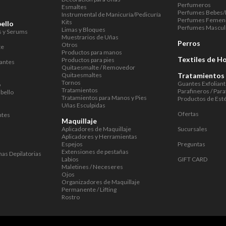
Perfumeros
Esmaltes
Perfumes Bebes/
Instrumental de Manicuría/Pedicuría
Perfumes Femen
Kits
ello
Perfumes Mascul
Limas y Bloques
s y Serums
Muestrarios de Uñas
Perros
Otros
te
Productos para manos
Textiles de H
Productos para pies
dantes
Quitaesmalte / Removedor
Quitaesmaltes
Tratamientos 
Tornos
Guantes Exfolian
o
Tratamientos
Parafineros / Para
abello
Tratamientos para Manos y Pies
Productos de Esté
Uñas Esculpidas
Ofertas
ntes
Maquillaje
Aplicadores de Maquillaje
Sucursales
Aplicadores y Herramientas
Espejos
Preguntas
Extensiones de pestañas
mas Depilatorias
Labios
GIFT CARD
Maletines / Neceseres
Ojos
Organizadores de Maquillaje
Permanente / Lifting
Rostro