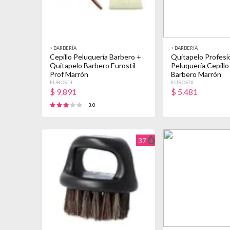
>
BARBERÍA
>
BARBERÍA
Cepillo Peluquería Barbero +
Quitapelo Profesi
Quitapelo Barbero Eurostil
Peluquería Cepillo
Prof Marrón
Barbero Marrón
EUROSTIL
EUROSTIL
$
9.891
$
5.481
3.0
37