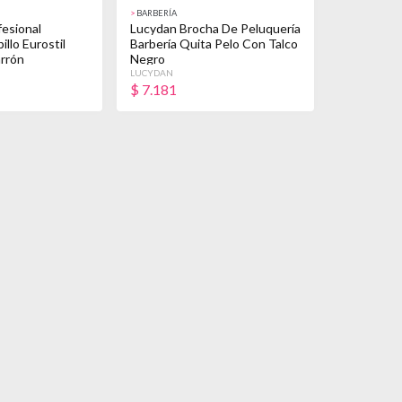
>
BARBERÍA
fesional
Lucydan Brocha De Peluquería
illo Eurostil
Barbería Quita Pelo Con Talco
rrón
Negro
LUCYDAN
$
7.181