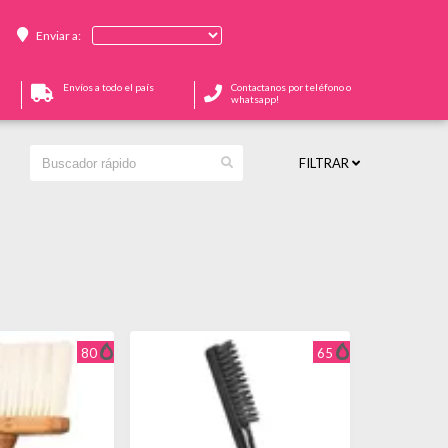
Enviar a:
Envíos a todo el país
Contactanos por teléfono o
whatsapp!
FILTRAR
80
65