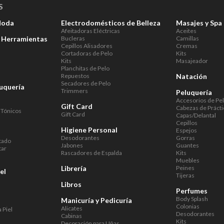
S
Moda
Electrodomésticos de Belleza
Masajes y Spa
Afeitadoras Eléctricas
Aceites
a Herramientas
Bucleras
Camillas
Cepillos Alisadores
Cremas
Cortadoras de Pelo
Kits
Kits
Masajeador
Planchitas de Pelo
Repuestos
Natación
Secadores de Pelo
luquería
Trimmers
Peluquería
Accesorios de Pe
Gift Card
Cabezas de Prácti
 Tónicos
Gift Card
Capas/Delantal
Cepillos
Higiene Personal
Espejos
Desodorantes
Gorras
tado
Jabones
Guantes
tar
Rascadores de Espalda
Kits
Muebles
Librería
Peines
el
Tijeras
Libros
Perfumes
Body Splash
Manicuría y Pedicuría
Colonias
Alicates
 Piel
Desodorantes
Cabinas
Kits
Decoración para Uñas