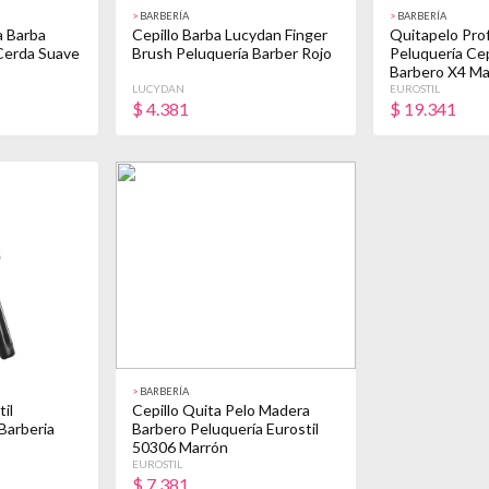
>
BARBERÍA
>
BARBERÍA
a Barba
Cepillo Barba Lucydan Finger
Quitapelo Pro
Cerda Suave
Brush Peluquería Barber Rojo
Peluquería Cep
Barbero X4 Ma
LUCYDAN
EUROSTIL
$
4.381
$
19.341
>
BARBERÍA
il
Cepillo Quita Pelo Madera
Barberia
Barbero Peluquería Eurostil
50306 Marrón
EUROSTIL
$
7.381