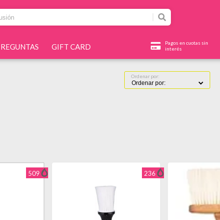
Pagos en cuotas sin
PREGUNTAS
GIFT CARD
interés
Ordenar por:
509
236